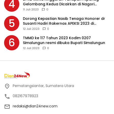
4
Gelombang Kedua Dicairkan di Nagori
Masing-masing, Ini Alasannya…
11 Juli 2023
0
Dorong Kepastian Nasib Tenaga Honorer dr
5
Susanti Hadiri Rakernas APEKSI 2023 di
Makassar
12 Juli 2023
0
TMMD ke 117 Tahun 2023 Kodim 0207
6
Simalungun resmi dibuka Bupati Simalungun
12 Juli 2023
0
Pematangsiantar, Sumatera Utara
082167978923
redaksi@dian24new.com