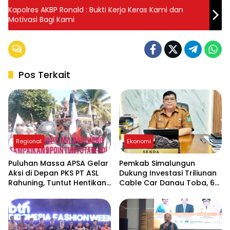
Kapolres AKBP Ronald : Bukti Kerja Keras Kami dan
Motivasi Bagi Kami
Pos Terkait
Regional
Ekonomi
Puluhan Massa APSA Gelar
Pemkab Simalungun
Aksi di Depan PKS PT ASL
Dukung Investasi Triliunan
Rahuning, Tuntut Hentikan
Cable Car Danau Toba, 60
Pembuangan Limbah ke
Ha BPHTB Digratiskan
Sungai Asahan