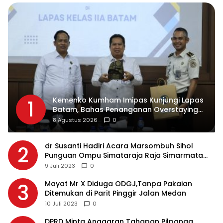
Kemenko Kumham Imipas Kunjungi Lapas
1
Batam, Bahas Penanganan Overstaying
dan Implementasi KUHP Baru
8 Agustus 2026
0
dr Susanti Hadiri Acara Marsombuh Sihol
2
Punguan Ompu Simataraja Raja Simarmata
Dohot Boruna Kota Siantar
9 Juli 2023
0
Mayat Mr X Diduga ODGJ,Tanpa Pakaian
3
Ditemukan di Parit Pinggir Jalan Medan
10 Juli 2023
0
DPRD Minta Anggaran Tahapan Pilpanag