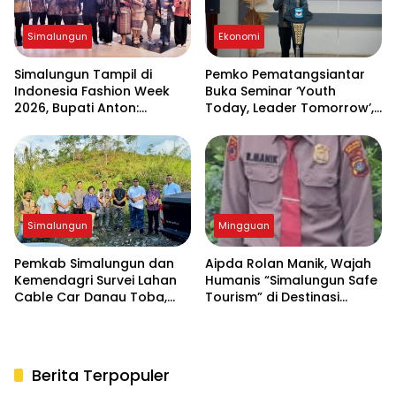
Simalungun
Ekonomi
Simalungun Tampil di
Pemko Pematangsiantar
Indonesia Fashion Week
Buka Seminar ‘Youth
2026, Bupati Anton:
Today, Leader Tomorrow’,
Budaya Harus Jadi
Dorong Generasi Muda
Penggerak Ekonomi dan
Jadi Wirausahawan
Pendidikan Karakter
Simalungun
Mingguan
Pemkab Simalungun dan
Aipda Rolan Manik, Wajah
Kemendagri Survei Lahan
Humanis “Simalungun Safe
Cable Car Danau Toba,
Tourism” di Destinasi
Bahas Kepastian Regulasi
Danau Toba
BPHTB
Berita Terpopuler