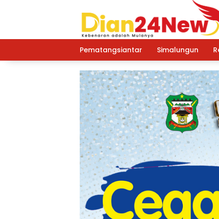
Langsung
ke
konten
Pematangsiantar
Simalungun
R