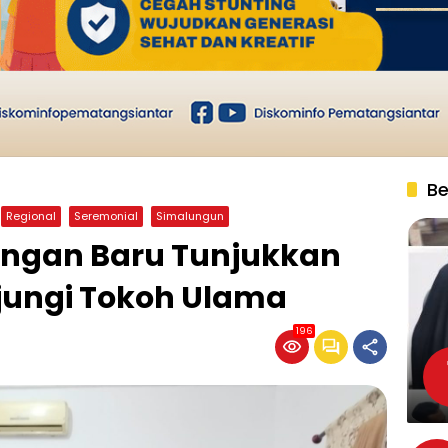
Be
Regional
Seremonial
Simalungun
angan Baru Tunjukkan
njungi Tokoh Ulama
196