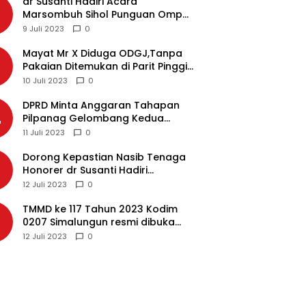
dr Susanti Hadiri Acara
2
Marsombuh Sihol Punguan Ompu
Simataraja Raja Simarmata Dohot
9 Juli 2023
0
Boruna Kota Siantar
Mayat Mr X Diduga ODGJ,Tanpa
3
Pakaian Ditemukan di Parit Pinggir
Jalan Medan
10 Juli 2023
0
DPRD Minta Anggaran Tahapan
4
Pilpanag Gelombang Kedua
Dicairkan di Nagori Masing-
11 Juli 2023
0
masing, Ini Alasannya…
Dorong Kepastian Nasib Tenaga
5
Honorer dr Susanti Hadiri
Rakernas APEKSI 2023 di Makassar
12 Juli 2023
0
TMMD ke 117 Tahun 2023 Kodim
6
0207 Simalungun resmi dibuka
Bupati Simalungun
12 Juli 2023
0