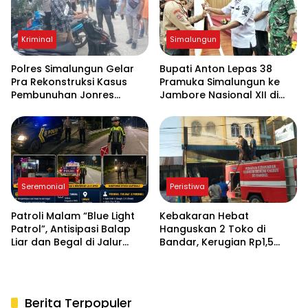
Kriminal
Simalungun
Polres Simalungun Gelar
Bupati Anton Lepas 38
Pra Rekonstruksi Kasus
Pramuka Simalungun ke
Pembunuhan Jonres
Jambore Nasional XII di
Sinaga di Tanah Jawa
Cibubur
Seremonial
Peristiwa
Patroli Malam “Blue Light
Kebakaran Hebat
Patrol”, Antisipasi Balap
Hanguskan 2 Toko di
Liar dan Begal di Jalur
Bandar, Kerugian Rp1,5
Siantar-Saribudolok
Miliar, Pemilik Selamat
Nyaris Maut
Berita Terpopuler