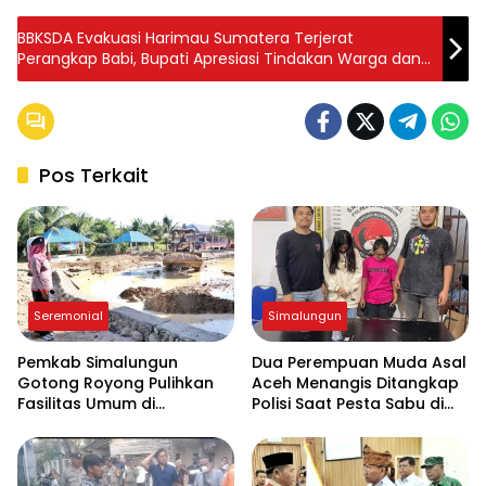
BBKSDA Evakuasi Harimau Sumatera Terjerat
Perangkap Babi, Bupati Apresiasi Tindakan Warga dan
Himbau Tetap Waspada
Pos Terkait
Seremonial
Simalungun
Pemkab Simalungun
Dua Perempuan Muda Asal
Gotong Royong Pulihkan
Aceh Menangis Ditangkap
Fasilitas Umum di
Polisi Saat Pesta Sabu di
Serbelawan Pasca Banjir
THM