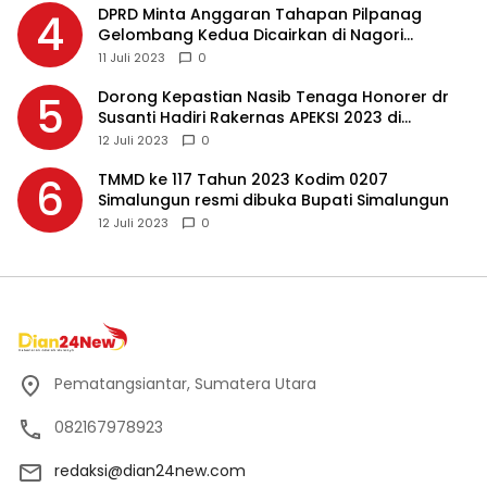
DPRD Minta Anggaran Tahapan Pilpanag
4
Gelombang Kedua Dicairkan di Nagori
Masing-masing, Ini Alasannya…
11 Juli 2023
0
Dorong Kepastian Nasib Tenaga Honorer dr
5
Susanti Hadiri Rakernas APEKSI 2023 di
Makassar
12 Juli 2023
0
TMMD ke 117 Tahun 2023 Kodim 0207
6
Simalungun resmi dibuka Bupati Simalungun
12 Juli 2023
0
Pematangsiantar, Sumatera Utara
082167978923
redaksi@dian24new.com