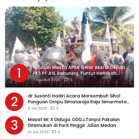
Puluhan Massa APSA Gelar Aksi di Depan
1
PKS PT ASL Rahuning, Tuntut Hentikan
Pembuangan Limbah ke Sungai Asahan
7 Agustus 2026
0
dr Susanti Hadiri Acara Marsombuh Sihol
2
Punguan Ompu Simataraja Raja Simarmata
Dohot Boruna Kota Siantar
9 Juli 2023
0
Mayat Mr X Diduga ODGJ,Tanpa Pakaian
3
Ditemukan di Parit Pinggir Jalan Medan
10 Juli 2023
0