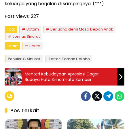
keluarga yang berjalan di sampingnya. (***)
Post Views:
227
Tag:
Batam
Berjuang demi Masa Depan Anak
Jonrius Sinurat
Topik:
Berita
Penulis: G Sinurat
Editor: Taman Haloho
Menteri Kebudayaan Apresiasi Cagar
Budaya Huta Simarmata Samosir
Pos Terkait