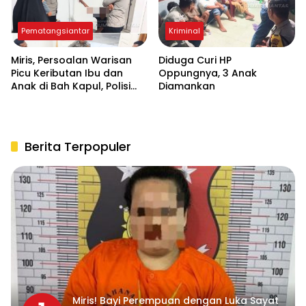
Pematangsiantar
Kriminal
Miris, Persoalan Warisan
Diduga Curi HP
Picu Keributan Ibu dan
Oppungnya, 3 Anak
Anak di Bah Kapul, Polisi
Diamankan
Turun Tangan Mediasi
Berita Terpopuler
Miris! Bayi Perempuan dengan Luka Sayat