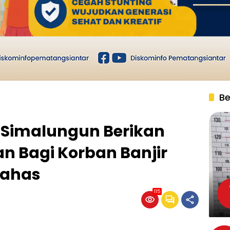
Be
s Simalungun Berikan
n Bagi Korban Banjir
bahas
115