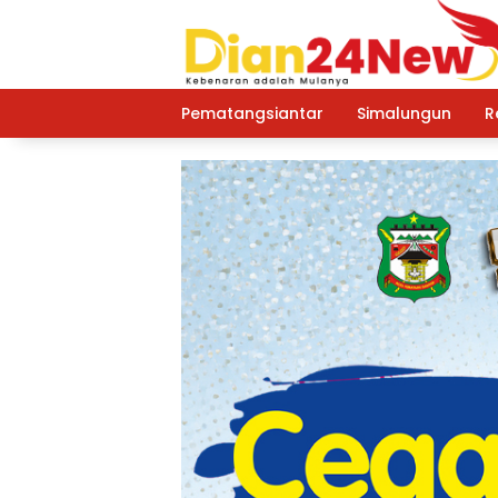
Langsung
ke
konten
Pematangsiantar
Simalungun
R