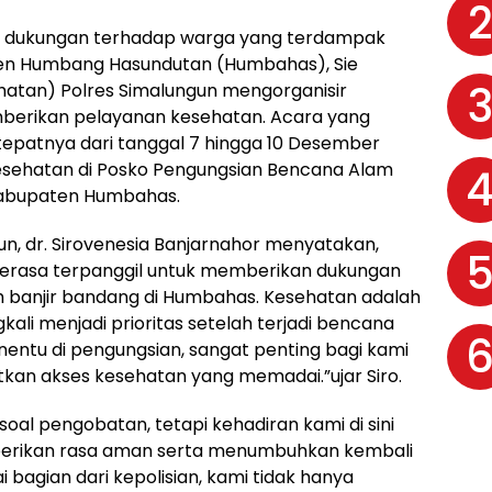
n dukungan terhadap warga yang terdampak
ten Humbang Hasundutan (Humbahas), Sie
hatan) Polres Simalungun mengorganisir
erikan pelayanan kesehatan. Acara yang
 tepatnya dari tanggal 7 hingga 10 Desember
sehatan di Posko Pengungsian Bencana Alam
 Kabupaten Humbahas.
un, dr. Sirovenesia Banjarnahor menyatakan,
 merasa terpanggil untuk memberikan dukungan
 banjir bandang di Humbahas. Kesehatan adalah
kali menjadi prioritas setelah terjadi bencana
nentu di pengungsian, sangat penting bagi kami
an akses kesehatan yang memadai.”ujar Siro.
oal pengobatan, tetapi kehadiran kami di sini
erikan rasa aman serta menumbuhkan kembali
bagian dari kepolisian, kami tidak hanya