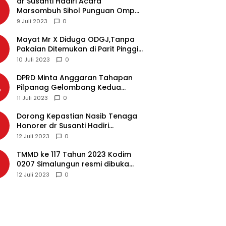
dr Susanti Hadiri Acara
2
Marsombuh Sihol Punguan Ompu
Simataraja Raja Simarmata Dohot
9 Juli 2023
0
Boruna Kota Siantar
Mayat Mr X Diduga ODGJ,Tanpa
3
Pakaian Ditemukan di Parit Pinggir
Jalan Medan
10 Juli 2023
0
DPRD Minta Anggaran Tahapan
4
Pilpanag Gelombang Kedua
Dicairkan di Nagori Masing-
11 Juli 2023
0
masing, Ini Alasannya…
Dorong Kepastian Nasib Tenaga
5
Honorer dr Susanti Hadiri
Rakernas APEKSI 2023 di Makassar
12 Juli 2023
0
TMMD ke 117 Tahun 2023 Kodim
6
0207 Simalungun resmi dibuka
Bupati Simalungun
12 Juli 2023
0