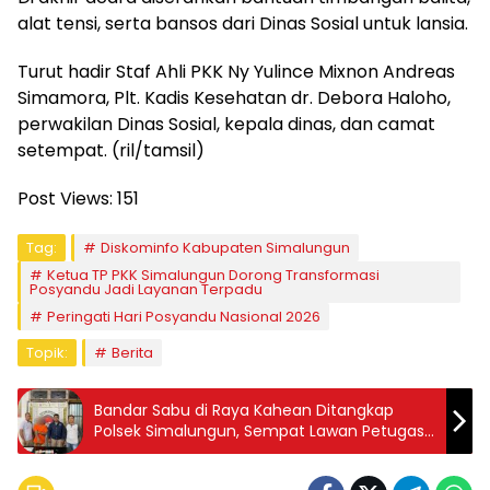
alat tensi, serta bansos dari Dinas Sosial untuk lansia.
Turut hadir Staf Ahli PKK Ny Yulince Mixnon Andreas
Simamora, Plt. Kadis Kesehatan dr. Debora Haloho,
perwakilan Dinas Sosial, kepala dinas, dan camat
setempat. (ril/tamsil)
Post Views:
151
Tag:
Diskominfo Kabupaten Simalungun
Ketua TP PKK Simalungun Dorong Transformasi
Posyandu Jadi Layanan Terpadu
Peringati Hari Posyandu Nasional 2026
Topik:
Berita
Bandar Sabu di Raya Kahean Ditangkap
Polsek Simalungun, Sempat Lawan Petugas
Pakai Gunting