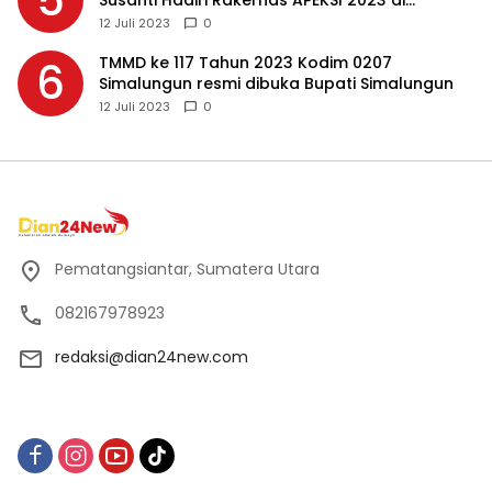
5
Susanti Hadiri Rakernas APEKSI 2023 di
Makassar
12 Juli 2023
0
TMMD ke 117 Tahun 2023 Kodim 0207
6
Simalungun resmi dibuka Bupati Simalungun
12 Juli 2023
0
Pematangsiantar, Sumatera Utara
082167978923
redaksi@dian24new.com