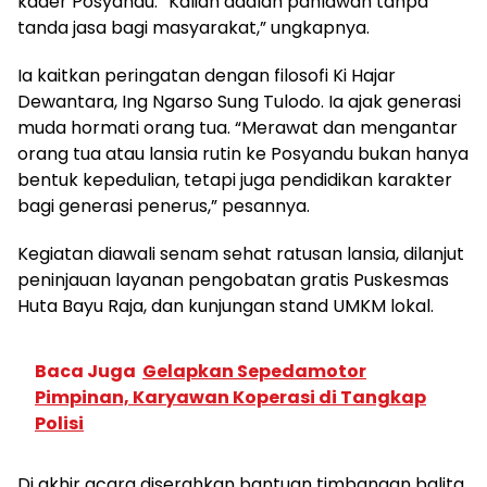
kader Posyandu. “Kalian adalah pahlawan tanpa
tanda jasa bagi masyarakat,” ungkapnya.
Ia kaitkan peringatan dengan filosofi Ki Hajar
Dewantara, Ing Ngarso Sung Tulodo. Ia ajak generasi
muda hormati orang tua. “Merawat dan mengantar
orang tua atau lansia rutin ke Posyandu bukan hanya
bentuk kepedulian, tetapi juga pendidikan karakter
bagi generasi penerus,” pesannya.
Kegiatan diawali senam sehat ratusan lansia, dilanjut
peninjauan layanan pengobatan gratis Puskesmas
Huta Bayu Raja, dan kunjungan stand UMKM lokal.
Baca Juga
Gelapkan Sepedamotor
Pimpinan, Karyawan Koperasi di Tangkap
Polisi
Di akhir acara diserahkan bantuan timbangan balita,