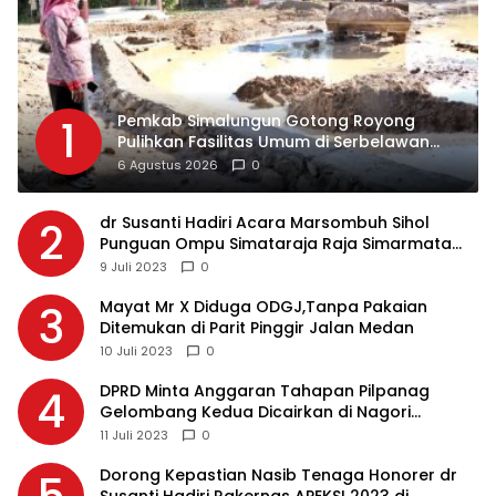
Pemkab Simalungun Gotong Royong
1
Pulihkan Fasilitas Umum di Serbelawan
Pasca Banjir
6 Agustus 2026
0
dr Susanti Hadiri Acara Marsombuh Sihol
2
Punguan Ompu Simataraja Raja Simarmata
Dohot Boruna Kota Siantar
9 Juli 2023
0
Mayat Mr X Diduga ODGJ,Tanpa Pakaian
3
Ditemukan di Parit Pinggir Jalan Medan
10 Juli 2023
0
DPRD Minta Anggaran Tahapan Pilpanag
4
Gelombang Kedua Dicairkan di Nagori
Masing-masing, Ini Alasannya…
11 Juli 2023
0
Dorong Kepastian Nasib Tenaga Honorer dr