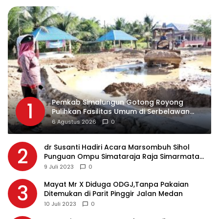
Pemkab Simalungun Gotong Royong
1
Pulihkan Fasilitas Umum di Serbelawan
Pasca Banjir
6 Agustus 2026
0
dr Susanti Hadiri Acara Marsombuh Sihol
2
Punguan Ompu Simataraja Raja Simarmata
Dohot Boruna Kota Siantar
9 Juli 2023
0
Mayat Mr X Diduga ODGJ,Tanpa Pakaian
3
Ditemukan di Parit Pinggir Jalan Medan
10 Juli 2023
0