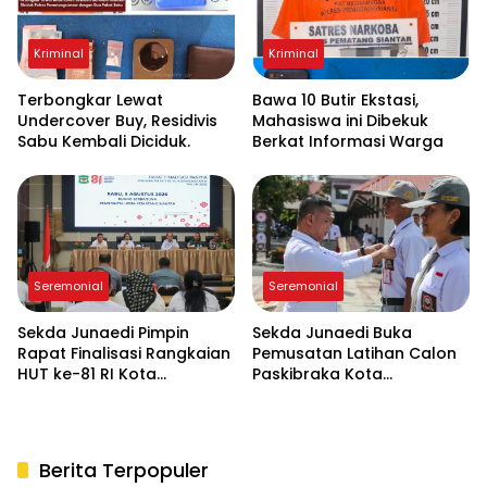
Kriminal
Kriminal
Terbongkar Lewat
Bawa 10 Butir Ekstasi,
Undercover Buy, Residivis
Mahasiswa ini Dibekuk
Sabu Kembali Diciduk.
Berkat Informasi Warga
Seremonial
Seremonial
Sekda Junaedi Pimpin
Sekda Junaedi Buka
Rapat Finalisasi Rangkaian
Pemusatan Latihan Calon
HUT ke-81 RI Kota
Paskibraka Kota
Pematangsiantar
Pematangsiantar 2026 di
“Desa Bahagia”
Berita Terpopuler