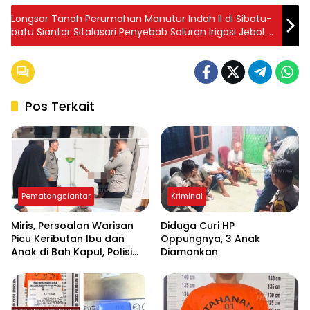
Longsor Tanah Perumahan Manutur Indah II di Sibatu-
batu Siantar Sitalasari Penyebab Saluran Irigasi Jebol ?
Bosar Damanik: Silahkan Mereka Lapor !
Pos Terkait
Pematangsiantar
Kriminal
Miris, Persoalan Warisan
Diduga Curi HP
Picu Keributan Ibu dan
Oppungnya, 3 Anak
Anak di Bah Kapul, Polisi
Diamankan
Turun Tangan Mediasi