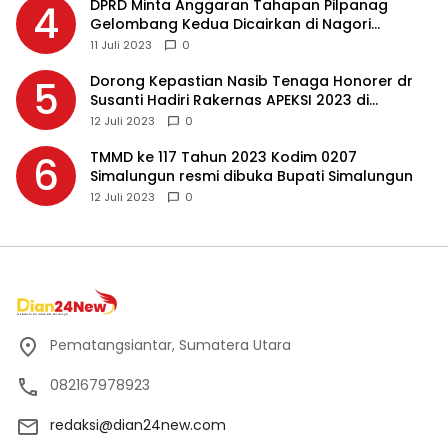
DPRD Minta Anggaran Tahapan Pilpanag
4
Gelombang Kedua Dicairkan di Nagori
Masing-masing, Ini Alasannya…
11 Juli 2023
0
Dorong Kepastian Nasib Tenaga Honorer dr
5
Susanti Hadiri Rakernas APEKSI 2023 di
Makassar
12 Juli 2023
0
TMMD ke 117 Tahun 2023 Kodim 0207
6
Simalungun resmi dibuka Bupati Simalungun
12 Juli 2023
0
Pematangsiantar, Sumatera Utara
082167978923
redaksi@dian24new.com