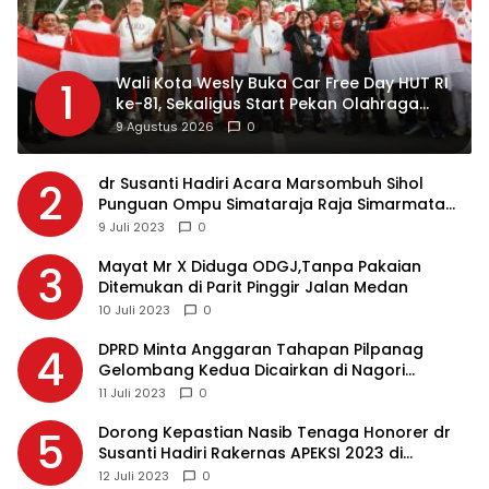
Wali Kota Wesly Buka Car Free Day HUT RI
1
ke-81, Sekaligus Start Pekan Olahraga
Masyarakat Merah Putih
9 Agustus 2026
0
dr Susanti Hadiri Acara Marsombuh Sihol
2
Punguan Ompu Simataraja Raja Simarmata
Dohot Boruna Kota Siantar
9 Juli 2023
0
Mayat Mr X Diduga ODGJ,Tanpa Pakaian
3
Ditemukan di Parit Pinggir Jalan Medan
10 Juli 2023
0
DPRD Minta Anggaran Tahapan Pilpanag
4
Gelombang Kedua Dicairkan di Nagori
Masing-masing, Ini Alasannya…
11 Juli 2023
0
Dorong Kepastian Nasib Tenaga Honorer dr
5
Susanti Hadiri Rakernas APEKSI 2023 di
Makassar
12 Juli 2023
0