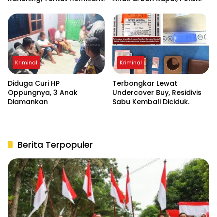
Pembuangan Limbah ke
Turun Tangan Mediasi
Sungai Asahan
Kriminal
Kriminal
Diduga Curi HP
Terbongkar Lewat
Oppungnya, 3 Anak
Undercover Buy, Residivis
Diamankan
Sabu Kembali Diciduk.
Berita Terpopuler