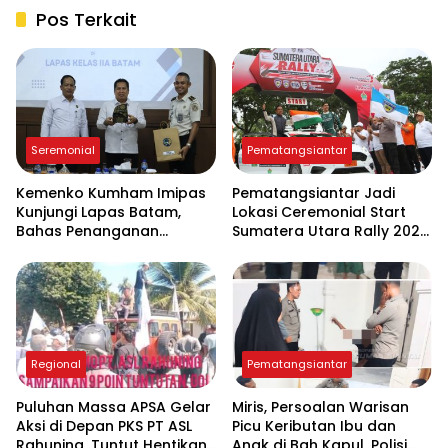
Pos Terkait
Seremonial
Pematangsiantar
Kemenko Kumham Imipas
Pematangsiantar Jadi
Kunjungi Lapas Batam,
Lokasi Ceremonial Start
Bahas Penanganan
Sumatera Utara Rally 2026
Overstaying dan
FIA APRC Round 3
Implementasi KUHP Baru
Regional
Pematangsiantar
Puluhan Massa APSA Gelar
Miris, Persoalan Warisan
Aksi di Depan PKS PT ASL
Picu Keributan Ibu dan
Rahuning, Tuntut Hentikan
Anak di Bah Kapul, Polisi