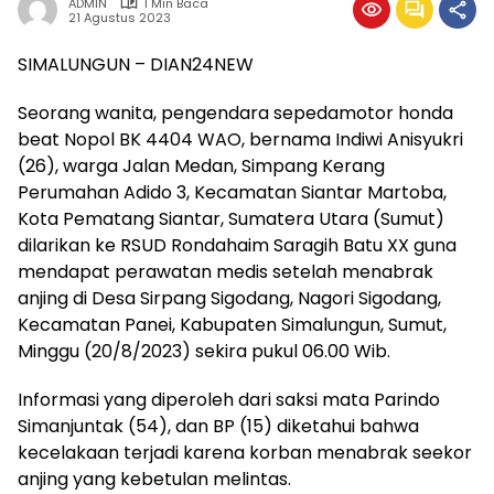
ADMIN
1 Min Baca
21 Agustus 2023
SIMALUNGUN – DIAN24NEW
Seorang wanita, pengendara sepedamotor honda
beat Nopol BK 4404 WAO, bernama Indiwi Anisyukri
(26), warga Jalan Medan, Simpang Kerang
Perumahan Adido 3, Kecamatan Siantar Martoba,
Kota Pematang Siantar, Sumatera Utara (Sumut)
dilarikan ke RSUD Rondahaim Saragih Batu XX guna
mendapat perawatan medis setelah menabrak
anjing di Desa Sirpang Sigodang, Nagori Sigodang,
Kecamatan Panei, Kabupaten Simalungun, Sumut,
Minggu (20/8/2023) sekira pukul 06.00 Wib.
Informasi yang diperoleh dari saksi mata Parindo
Simanjuntak (54), dan BP (15) diketahui bahwa
kecelakaan terjadi karena korban menabrak seekor
anjing yang kebetulan melintas.