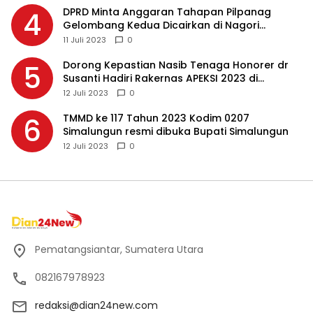
DPRD Minta Anggaran Tahapan Pilpanag
4
Gelombang Kedua Dicairkan di Nagori
Masing-masing, Ini Alasannya…
11 Juli 2023
0
Dorong Kepastian Nasib Tenaga Honorer dr
5
Susanti Hadiri Rakernas APEKSI 2023 di
Makassar
12 Juli 2023
0
TMMD ke 117 Tahun 2023 Kodim 0207
6
Simalungun resmi dibuka Bupati Simalungun
12 Juli 2023
0
Pematangsiantar, Sumatera Utara
082167978923
redaksi@dian24new.com