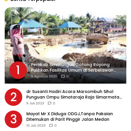
Pemkab Simalungun Gotong Royong
1
Pulihkan Fasilitas Umum di Serbelawan
Pasca Banjir
6 Agustus 2026
0
dr Susanti Hadiri Acara Marsombuh Sihol
2
Punguan Ompu Simataraja Raja Simarmata
Dohot Boruna Kota Siantar
9 Juli 2023
0
Mayat Mr X Diduga ODGJ,Tanpa Pakaian
3
Ditemukan di Parit Pinggir Jalan Medan
10 Juli 2023
0