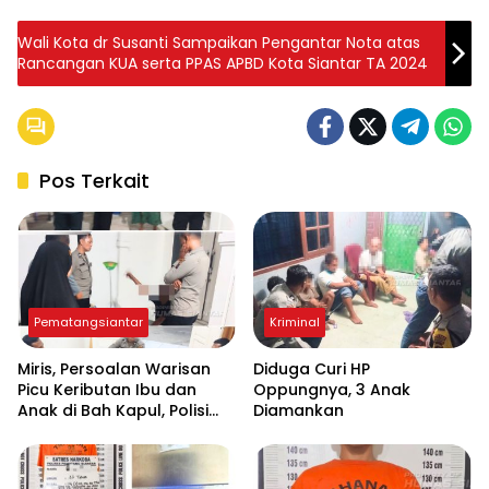
Wali Kota dr Susanti Sampaikan Pengantar Nota atas
Rancangan KUA serta PPAS APBD Kota Siantar TA 2024
Pos Terkait
Pematangsiantar
Kriminal
Miris, Persoalan Warisan
Diduga Curi HP
Picu Keributan Ibu dan
Oppungnya, 3 Anak
Anak di Bah Kapul, Polisi
Diamankan
Turun Tangan Mediasi