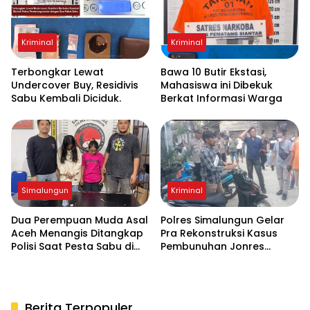
Kriminal
Kriminal
Terbongkar Lewat
Bawa 10 Butir Ekstasi,
Undercover Buy, Residivis
Mahasiswa ini Dibekuk
Sabu Kembali Diciduk.
Berkat Informasi Warga
Simalungun
Kriminal
Dua Perempuan Muda Asal
Polres Simalungun Gelar
Aceh Menangis Ditangkap
Pra Rekonstruksi Kasus
Polisi Saat Pesta Sabu di
Pembunuhan Jonres
THM
Sinaga di Tanah Jawa
Berita Terpopuler