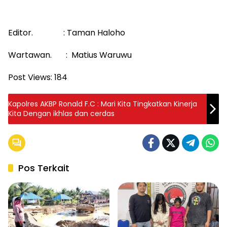
Editor. : Taman Haloho
Wartawan. : Matius Waruwu
Post Views:
184
Kapolres AKBP Ronald F.C : Mari Kita Tingkatkan Kinerja
Kita Dengan ikhlas dan cerdas
Pos Terkait