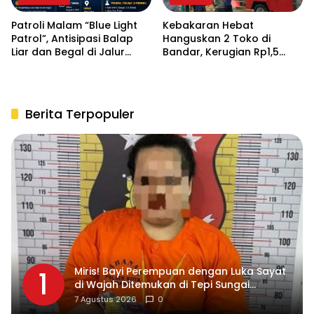
Patroli Malam “Blue Light
Kebakaran Hebat
Patrol”, Antisipasi Balap
Hanguskan 2 Toko di
Liar dan Begal di Jalur
Bandar, Kerugian Rp1,5
Siantar-Saribudolok
Miliar, Pemilik Selamat
Nyaris Maut
Berita Terpopuler
Miris! Bayi Perempuan dengan Luka Sayat
1
di Wajah Ditemukan di Tepi Sungai
Asahan, Diduga Dibuang Ibu Kandungnya
7 Agustus 2026
0