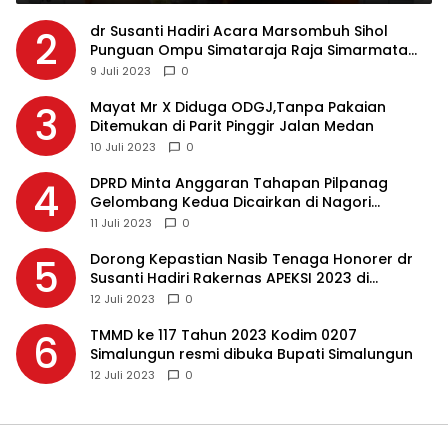
dr Susanti Hadiri Acara Marsombuh Sihol
2
Punguan Ompu Simataraja Raja Simarmata
Dohot Boruna Kota Siantar
9 Juli 2023
0
Mayat Mr X Diduga ODGJ,Tanpa Pakaian
3
Ditemukan di Parit Pinggir Jalan Medan
10 Juli 2023
0
DPRD Minta Anggaran Tahapan Pilpanag
4
Gelombang Kedua Dicairkan di Nagori
Masing-masing, Ini Alasannya…
11 Juli 2023
0
Dorong Kepastian Nasib Tenaga Honorer dr
5
Susanti Hadiri Rakernas APEKSI 2023 di
Makassar
12 Juli 2023
0
TMMD ke 117 Tahun 2023 Kodim 0207
6
Simalungun resmi dibuka Bupati Simalungun
12 Juli 2023
0