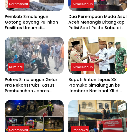
Seremonial
Simalungun
Pemkab Simalungun
Dua Perempuan Muda Asal
Gotong Royong Pulihkan
Aceh Menangis Ditangkap
Fasilitas Umum di
Polisi Saat Pesta Sabu di
Serbelawan Pasca Banjir
THM
Kriminal
Simalungun
Polres Simalungun Gelar
Bupati Anton Lepas 38
Pra Rekonstruksi Kasus
Pramuka Simalungun ke
Pembunuhan Jonres
Jambore Nasional XII di
Sinaga di Tanah Jawa
Cibubur
Seremonial
Peristiwa