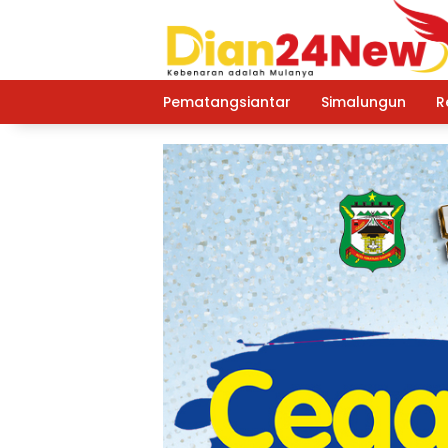
Langsung
ke
konten
Pematangsiantar
Simalungun
R