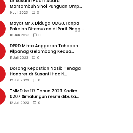
dr Susanti Hadiri Acara
2
Marsombuh Sihol Punguan Ompu
Simataraja Raja Simarmata Dohot
9 Juli 2023
0
Boruna Kota Siantar
Mayat Mr X Diduga ODGJ,Tanpa
3
Pakaian Ditemukan di Parit Pinggir
Jalan Medan
10 Juli 2023
0
DPRD Minta Anggaran Tahapan
4
Pilpanag Gelombang Kedua
Dicairkan di Nagori Masing-
11 Juli 2023
0
masing, Ini Alasannya…
Dorong Kepastian Nasib Tenaga
5
Honorer dr Susanti Hadiri
Rakernas APEKSI 2023 di Makassar
12 Juli 2023
0
TMMD ke 117 Tahun 2023 Kodim
6
0207 Simalungun resmi dibuka
Bupati Simalungun
12 Juli 2023
0