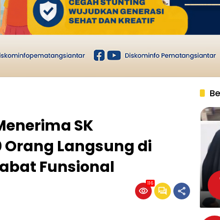
Be
 Menerima SK
 Orang Langsung di
jabat Funsional
116