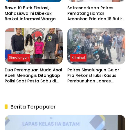
Bawa 10 Butir Ekstasi,
Satresnarkoba Polres
Mahasiswa ini Dibekuk
Pematangsiantar
Berkat Informasi Warga
Amankan Pria dan 18 Butir
Pil Ekstasi di Teladan
Simalungun
Kriminal
Dua Perempuan Muda Asal
Polres Simalungun Gelar
Aceh Menangis Ditangkap
Pra Rekonstruksi Kasus
Polisi Saat Pesta Sabu di
Pembunuhan Jonres
THM
Sinaga di Tanah Jawa
Berita Terpopuler