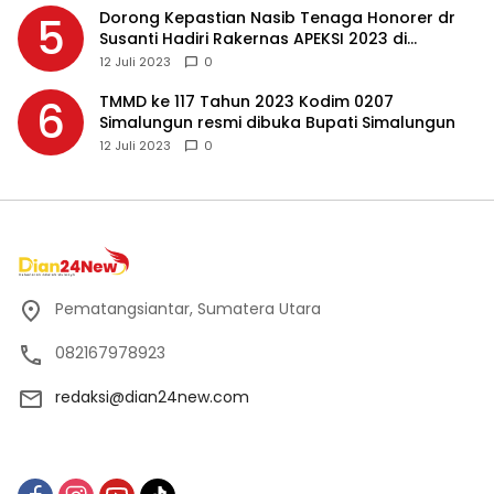
Dorong Kepastian Nasib Tenaga Honorer dr
5
Susanti Hadiri Rakernas APEKSI 2023 di
Makassar
12 Juli 2023
0
TMMD ke 117 Tahun 2023 Kodim 0207
6
Simalungun resmi dibuka Bupati Simalungun
12 Juli 2023
0
Pematangsiantar, Sumatera Utara
082167978923
redaksi@dian24new.com