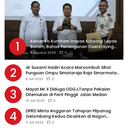
Kemenko Kumham Imipas Kunjungi Lapas
1
Batam, Bahas Penanganan Overstaying
dan Implementasi KUHP Baru
8 Agustus 2026
0
dr Susanti Hadiri Acara Marsombuh Sihol
2
Punguan Ompu Simataraja Raja Simarmata
Dohot Boruna Kota Siantar
9 Juli 2023
0
Mayat Mr X Diduga ODGJ,Tanpa Pakaian
3
Ditemukan di Parit Pinggir Jalan Medan
10 Juli 2023
0
DPRD Minta Anggaran Tahapan Pilpanag
4
Gelombang Kedua Dicairkan di Nagori
Masing-masing, Ini Alasannya…
11 Juli 2023
0