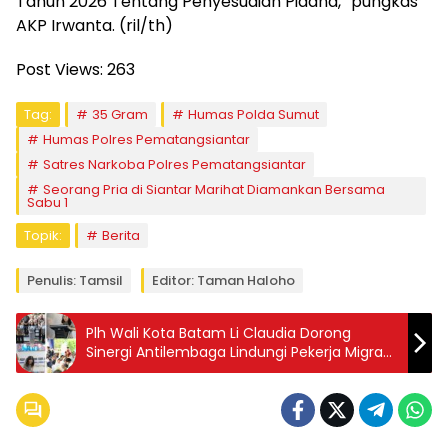
Tahun 2026 Tentang Penyesuaian Pidana,” pungkas
AKP Irwanta. (ril/th)
Post Views:
263
Tag:
35 Gram
Humas Polda Sumut
Humas Polres Pematangsiantar
Satres Narkoba Polres Pematangsiantar
Seorang Pria di Siantar Marihat Diamankan Bersama
Sabu 1
Topik:
Berita
Penulis: Tamsil
Editor: Taman Haloho
Plh Wali Kota Batam Li Claudia Dorong
Sinergi Antilembaga Lindungi Pekerja Migran
dan Cegah TPPO