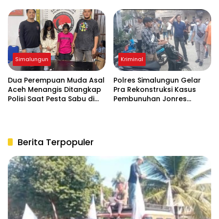
Pil Ekstasi di Teladan
Simalungun
Kriminal
Dua Perempuan Muda Asal
Polres Simalungun Gelar
Aceh Menangis Ditangkap
Pra Rekonstruksi Kasus
Polisi Saat Pesta Sabu di
Pembunuhan Jonres
THM
Sinaga di Tanah Jawa
Berita Terpopuler