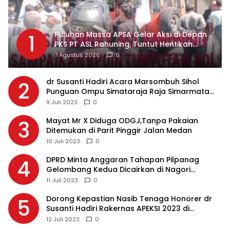
Puluhan Massa APSA Gelar Aksi di Depan
1
PKS PT ASL Rahuning, Tuntut Hentikan
Pembuangan Limbah ke Sungai Asahan
7 Agustus 2026
0
dr Susanti Hadiri Acara Marsombuh Sihol
2
Punguan Ompu Simataraja Raja Simarmata
Dohot Boruna Kota Siantar
9 Juli 2023
0
Mayat Mr X Diduga ODGJ,Tanpa Pakaian
3
Ditemukan di Parit Pinggir Jalan Medan
10 Juli 2023
0
DPRD Minta Anggaran Tahapan Pilpanag
4
Gelombang Kedua Dicairkan di Nagori
Masing-masing, Ini Alasannya…
11 Juli 2023
0
Dorong Kepastian Nasib Tenaga Honorer dr
5
Susanti Hadiri Rakernas APEKSI 2023 di
Makassar
12 Juli 2023
0