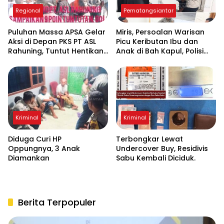
Regional
Pematangsiantar
Puluhan Massa APSA Gelar
Miris, Persoalan Warisan
Aksi di Depan PKS PT ASL
Picu Keributan Ibu dan
Rahuning, Tuntut Hentikan
Anak di Bah Kapul, Polisi
Pembuangan Limbah ke
Turun Tangan Mediasi
Sungai Asahan
Kriminal
Kriminal
Diduga Curi HP
Terbongkar Lewat
Oppungnya, 3 Anak
Undercover Buy, Residivis
Diamankan
Sabu Kembali Diciduk.
Berita Terpopuler