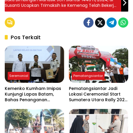
Susanti Ucapkan Trimaksih ke Kemenag Telah Bekerja
Keras Menjaga Kuota JCH
Pos Terkait
Seremonial
Pematangsiantar
Kemenko Kumham Imipas
Pematangsiantar Jadi
Kunjungi Lapas Batam,
Lokasi Ceremonial Start
Bahas Penanganan
Sumatera Utara Rally 2026
Overstaying dan
FIA APRC Round 3
Implementasi KUHP Baru