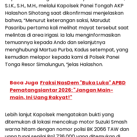
S.I.K., S.H., M.H., melalui Kapolsek Panei Tongah AKP
Halashon Sihotang saat dikonfirmasi menjelaskan
bahwa, “Menurut keterangan saksi, Marudut
Pasaribu pertama kali melihat mayat tersebut saat
melintas di area irigasi. Ia lalu menginformasikan
temuannya kepada Ando dan selanjutnya
menghubungi Martua Purba, Kadus setempat, yang
kemudian melapor kepada kami di Polsek Panei
Tonga Resor Simalungun, “jelas Halashon.
Baca Juga
Fraksi NasDem "Buka Luka" APBD
Pematangsiantar 2026: "Jangan Main-
main, Ini Uang Rakyat!"
Lebih lanjut Kapolsek mengatakan bukti yang
ditemukan di lokasi mencakup motor Suzuki Smash
warna hitam dengan nomor polisi BK 2066 TAW dan
uang tunai senilai Rp1.736.000 yang ditemukan di