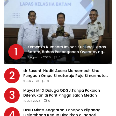
Kemenko Kumham Imipas Kunjungi Lapas
1
Batam, Bahas Penanganan Overstaying
dan Implementasi KUHP Baru
8 Agustus 2026
0
dr Susanti Hadiri Acara Marsombuh Sihol
2
Punguan Ompu Simataraja Raja Simarmata
Dohot Boruna Kota Siantar
9 Juli 2023
0
Mayat Mr X Diduga ODGJ,Tanpa Pakaian
3
Ditemukan di Parit Pinggir Jalan Medan
10 Juli 2023
0
DPRD Minta Anggaran Tahapan Pilpanag
4
Gelombang Kedua Dicairkan di Nagori