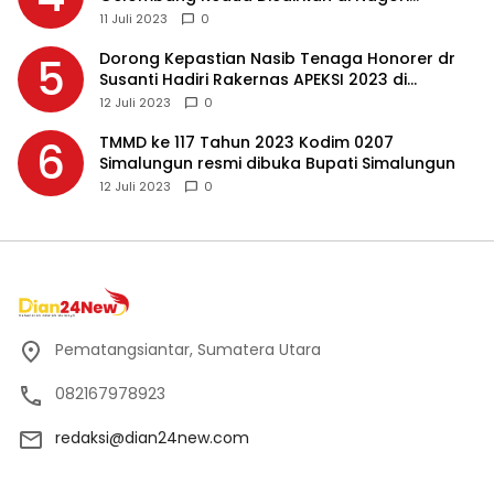
Masing-masing, Ini Alasannya…
11 Juli 2023
0
Dorong Kepastian Nasib Tenaga Honorer dr
5
Susanti Hadiri Rakernas APEKSI 2023 di
Makassar
12 Juli 2023
0
TMMD ke 117 Tahun 2023 Kodim 0207
6
Simalungun resmi dibuka Bupati Simalungun
12 Juli 2023
0
Pematangsiantar, Sumatera Utara
082167978923
redaksi@dian24new.com