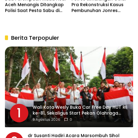
Aceh Menangis Ditangkap
Pra Rekonstruksi Kasus
Polisi Saat Pesta Sabu di
Pembunuhan Jonres
THM
Sinaga di Tanah Jawa
Berita Terpopuler
Wali Kota Wesly Buka Car Free Day HUT RI
1
ke-81, Sekaligus Start Pekan Olahraga
Masyarakat Merah Putih
9 Agustus 2026
0
dr Susanti Hadiri Acara Marsombuh Sihol