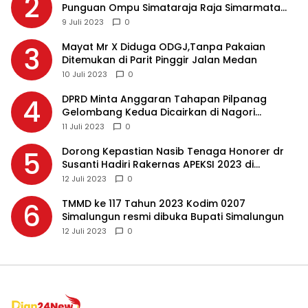
2
Punguan Ompu Simataraja Raja Simarmata
Dohot Boruna Kota Siantar
9 Juli 2023
0
Mayat Mr X Diduga ODGJ,Tanpa Pakaian
3
Ditemukan di Parit Pinggir Jalan Medan
10 Juli 2023
0
DPRD Minta Anggaran Tahapan Pilpanag
4
Gelombang Kedua Dicairkan di Nagori
Masing-masing, Ini Alasannya…
11 Juli 2023
0
Dorong Kepastian Nasib Tenaga Honorer dr
5
Susanti Hadiri Rakernas APEKSI 2023 di
Makassar
12 Juli 2023
0
TMMD ke 117 Tahun 2023 Kodim 0207
6
Simalungun resmi dibuka Bupati Simalungun
12 Juli 2023
0