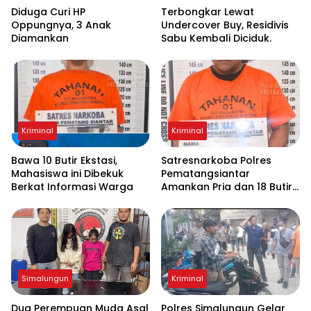
Diduga Curi HP
Terbongkar Lewat
Oppungnya, 3 Anak
Undercover Buy, Residivis
Diamankan
Sabu Kembali Diciduk.
Kriminal
Kriminal
Bawa 10 Butir Ekstasi,
Satresnarkoba Polres
Mahasiswa ini Dibekuk
Pematangsiantar
Berkat Informasi Warga
Amankan Pria dan 18 Butir
Pil Ekstasi di Teladan
Simalungun
Kriminal
Dua Perempuan Muda Asal
Polres Simalungun Gelar