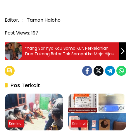
Editor. : Taman Haloho
Post Views:
197
“Yang Sor nya Kau Sama Ku”, Perkelahian
Dua Tukang Betor Tak Sampai ke Meja Hijau
Pos Terkait
Kriminal
Kriminal