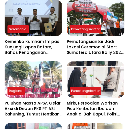
Seremonial
Pematangsiantar
Kemenko Kumham Imipas
Pematangsiantar Jadi
Kunjungi Lapas Batam,
Lokasi Ceremonial Start
Bahas Penanganan
Sumatera Utara Rally 2026
Overstaying dan
FIA APRC Round 3
Implementasi KUHP Baru
Regional
Pematangsiantar
Puluhan Massa APSA Gelar
Miris, Persoalan Warisan
Aksi di Depan PKS PT ASL
Picu Keributan Ibu dan
Rahuning, Tuntut Hentikan
Anak di Bah Kapul, Polisi
Pembuangan Limbah ke
Turun Tangan Mediasi
Sungai Asahan