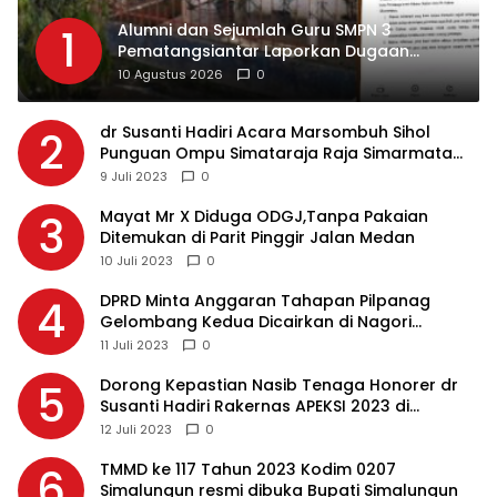
Alumni dan Sejumlah Guru SMPN 3
1
Pematangsiantar Laporkan Dugaan
Penyalahgunaan Wewenang Plt Kepsek
10 Agustus 2026
0
dr Susanti Hadiri Acara Marsombuh Sihol
2
Punguan Ompu Simataraja Raja Simarmata
Dohot Boruna Kota Siantar
9 Juli 2023
0
Mayat Mr X Diduga ODGJ,Tanpa Pakaian
3
Ditemukan di Parit Pinggir Jalan Medan
10 Juli 2023
0
DPRD Minta Anggaran Tahapan Pilpanag
4
Gelombang Kedua Dicairkan di Nagori
Masing-masing, Ini Alasannya…
11 Juli 2023
0
Dorong Kepastian Nasib Tenaga Honorer dr
5
Susanti Hadiri Rakernas APEKSI 2023 di
Makassar
12 Juli 2023
0
TMMD ke 117 Tahun 2023 Kodim 0207
6
Simalungun resmi dibuka Bupati Simalungun